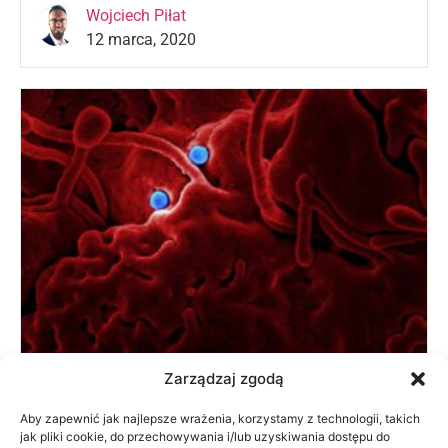
Wojciech Piłat
12 marca, 2020
Zarządzaj zgodą
Koronawirus – odwołany ślub lub
Aby zapewnić jak najlepsze wrażenia, korzystamy z technologii, takich
konferencja – co ze zwrotem zapłaconej
jak pliki cookie, do przechowywania i/lub uzyskiwania dostępu do