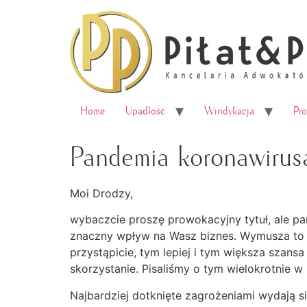
do
treści
Home
Upadłość
Windykacja
Pr
Pandemia koronawirusa
Moi Drodzy,
wybaczcie proszę prowokacyjny tytuł, ale pa
znaczny wpływ na Wasz biznes. Wymusza to s
przystąpicie, tym lepiej i tym większa szans
skorzystanie. Pisaliśmy o tym wielokrotnie 
Najbardziej dotknięte zagrożeniami wydają si