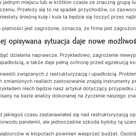
w jednym miejscu lub w krótkim czasie ze znaczną grupą lu
iczeniu. Przełoży się to na spadek przychodów, co zaowoc
estety śnieżną kulę i kula ta będzie się toczyć przez najb
atności jest zagrożone, oznacza, że firma jest zagrożon
ej opisywana sytuacja daje nowe możliwoś
djąć działania naprawcze. Przykładowo, zagrożenie niewyp
padłością, a także daje pełną ochronę przed egzekucją k
kwestii związanych z restrukturyzacją i upadłością. Prob
 zmienionych realiach zastosowanie znajdą instrumenty pra
Przykładem niech będzie nasz artykuł dotyczący przypadku z
pisany na bazie analizy dokonanej na życzenie naszego zna
od jakiegoś czasu zastanawiałeś się nad restrukturyzacją o
z powodu pandemii, ale jednocześnie szkoda byłoby tą szans
edsiębiorców w kłopotach powinien wesprzeć budżet. Osobi