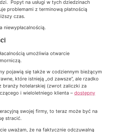
dzi. Popyt na usługi w tych dziedzinach
uje problemami z terminową płatnością
liższy czas.
a niewypłacalnością.
ci
łacalnością umożliwia otwarcie
omorniczą.
lemy pojawią się także w codziennym bieżącym
wne, które istnieją „od zawsze”, ale rzadko
 branży hotelarskiej (zwrot zaliczki za
czącego i wieloletniego klienta –
dostępny
peracyjną swojej firmy, to teraz może być na
ę stracić.
ście uważam, że na faktycznie odczuwalną