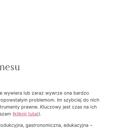
znesu
 że wywiera lub zaraz wywrze ona bardzo
wopowstałym problemom. Im szybciej do nich
strumenty prawne. Kluczowy jest czas na ich
aszam (
kliknij tutaj
).
produkcyjna, gastronomiczna, edukacyjna –