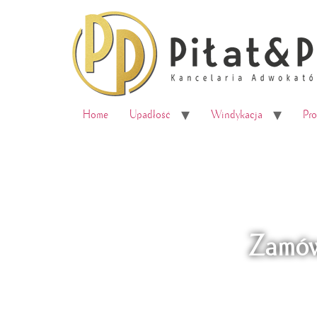
do
treści
Home
Upadłość
Windykacja
Pr
Zamów